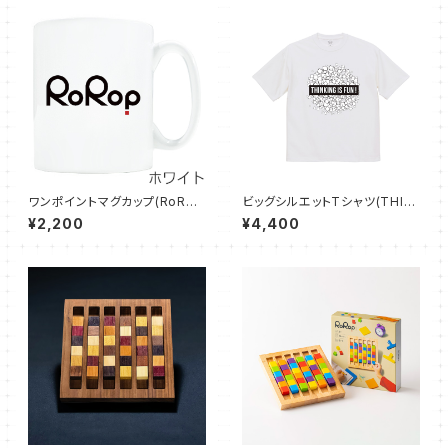
ワンポイントマグカップ(RoRo
ビッグシルエットTシャツ(THIN
p)
KING IS FUN!)
¥2,200
¥4,400