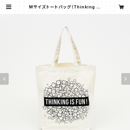
Mサイズトートバッグ（Thinking is
Fun!） | Fulelu Edutainment Ga
mes Store