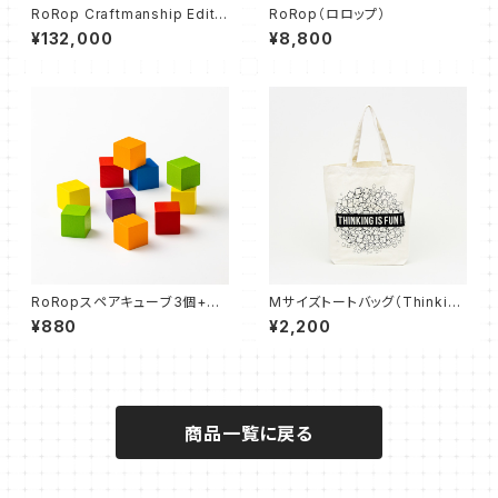
RoRop Craftmanship Edito
RoRop（ロロップ）
n (完全受注生産モデル)
¥132,000
¥8,800
RoRopスペアキューブ3個+Ro
Mサイズトートバッグ（Thinking
Rop巾着袋
is Fun!）
¥880
¥2,200
商品一覧に戻る