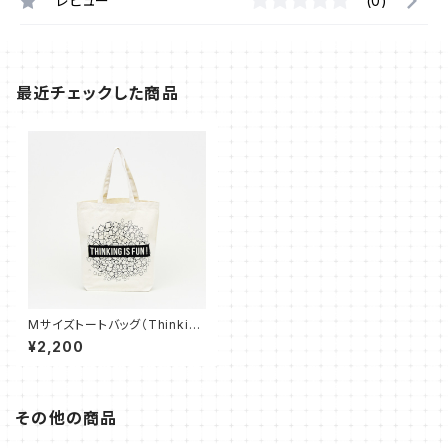
レビュー
(0)
最近チェックした商品
Mサイズトートバッグ（Thinking
is Fun!）
¥2,200
その他の商品